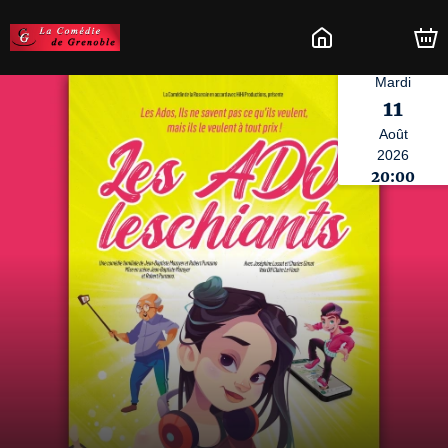
Mardi
11
Août
2026
20:00