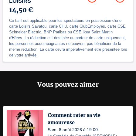
LOISIRS
14,50 €
Ce tarif est applicable pour les spectateurs en possession d'une
carte Loisirs Savatou, carte CHU, carte ClubEmployés, carte CSE
Schneider Electric, BNP Paribas ou CSE Ikea Saint Martin
d'Hères. La réduction est destinée au porteur de carte uniquement,
les personnes accompagnantes ne peuvent pas bénéficier de la
même réduction. La carte devra impérativement être présentée lors
de votre arrivée.
Vous pouvez aimer
Comment rater sa vie
amoureuse
Sam. 8 août 2026 à 19:00