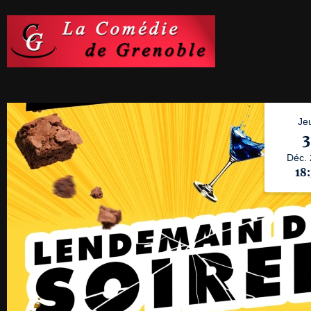
Je
3
Déc.
18