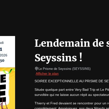
Lendemain de s
udi
1
Seyssins !
2026
:30
Le Prisme de Seyssins
(
SEYSSINS
)
Afficher le plan
SOIREE EXCEPTIONNELLE AU PRISME DE SE
Située quelque part entre Very Bad Trip et Le P
survoltée qui ne laisse aucun répit au spectateur
Thierry et Fred devaient se rencontrer pour un r
complètement. Amnésiques, nos deux fêtards se 