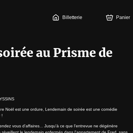
Billetterie
Panier
oirée au Prisme de
YSSINS
ère Noël est une ordure, Lendemain de soirée est une comédie 
 !
endez vous d'affaires... Jusqu'à ce que l'entrevue ne dégénère 
réveillent le lendemain enfermés dans l'appartement de Fred, sans 