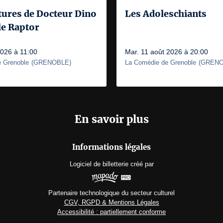
tures de Docteur Dino
Les Adoleschiants
 le Raptor
2026 à 11:00
Mar. 11 août 2026 à 20:00
 Grenoble
(
GRENOBLE
)
La Comédie de Grenoble
(
GRENO
En savoir plus
Informations légales
Logiciel de billetterie
créé par
Partenaire technologique du secteur culturel
CGV, RGPD & Mentions Légales
Accessibilité : partiellement conforme