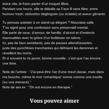
dolce vita, le franc-parler d'un troquet lillois.

Pendant une heure, elle te déballe sa Face B sans filtre, entre 
humour trash, séduction déglinguée (ou éclatée) et aveux gênants.
Tu pensais assister à un stand-up élégant ? Mauvaise salle.

T'as signé pour une confession sans préservatif mental.

Elle parle de sexe, d'amour, de famille, d'alcool et d'instincts 
inavouables avec la grâce d'un bulldozer en talons.

Ici, pas de faux semblants, pas de pauses attendrissantes,

juste des punchlines tranchantes qui défrisent les daronnes et 
réveillent les morts.

Et si souvent tu ris jaune, bonne nouvelle : c'est que t'as encore 
une âme.
Note de l'artiste : "J'ai peut-être l'air d'une meuf classe, mais dans 
ma bouche, même le mot 'romantique' sonne comme une insulte 
(ou une menace)."

Note de ses ex : "On est encore en thérapie."
Vous pouvez aimer