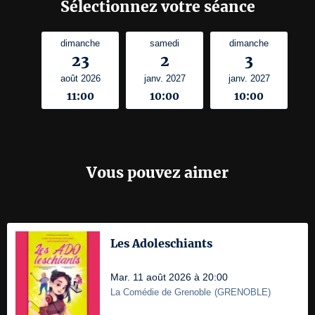
Sélectionnez votre séance
dimanche
samedi
dimanche
23
2
3
août 2026
janv. 2027
janv. 2027
11:00
10:00
10:00
Vous pouvez aimer
Les Adoleschiants
Mar. 11 août 2026 à 20:00
La Comédie de Grenoble
(
GRENOBLE
)