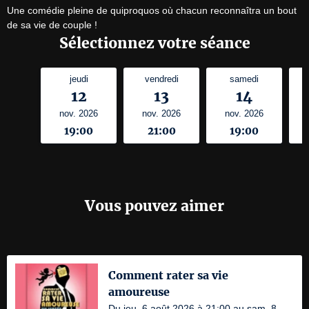
Une comédie pleine de quiproquos où chacun reconnaîtra un bout 
de sa vie de couple !
Sélectionnez votre séance
jeudi
vendredi
samedi
12
13
14
nov. 2026
nov. 2026
nov. 2026
19:00
21:00
19:00
Vous pouvez aimer
Comment rater sa vie
amoureuse
Du jeu. 6 août 2026 à 21:00 au sam. 8