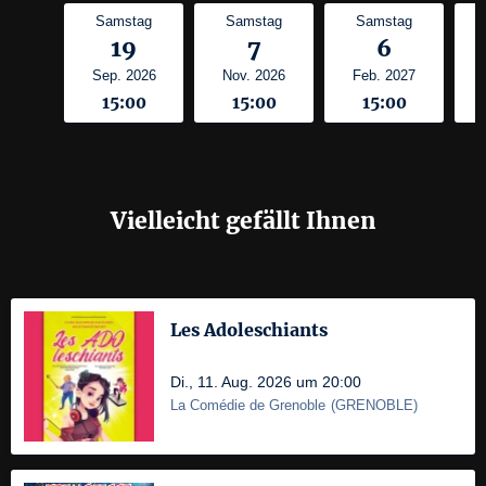
Samstag
Samstag
Samstag
19
7
6
Sep. 2026
Nov. 2026
Feb. 2027
15:00
15:00
15:00
Vielleicht gefällt Ihnen
Les Adoleschiants
Di., 11. Aug. 2026 um 20:00
La Comédie de Grenoble
(
GRENOBLE
)